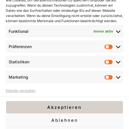
wie Cookies, um Geräteinformationen zu speichern und/oder darauf
07031 602003
zuzugreifen. Wenn du diesen Technologien zustimmst, können wir
Daten wie das Surfverhalten oder eindeutige IDs auf dieser Website
verarbeiten. Wenn du deine Einwilligung nicht erteilst oder zurückziehst,
können bestimmte Merkmale und Funktionen beeinträchtigt werden.
Quicklinks
Funktional
Immer aktiv
Anamnesebogen
Downloads
Präferenzen
Kinderärztlicher Notdienst
Präfer
Statistiken
Statist
Rechtliches
Marketing
Market
Impressum
Dienste verwalten
Datenschutzerklärung
Cookie-Richtlinie (EU)
Akzeptieren
Ablehnen