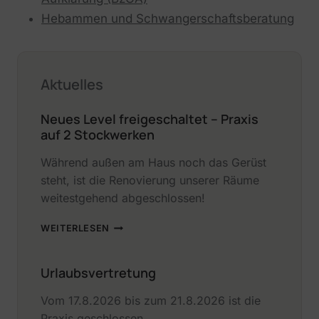
Hebammen und Schwangerschaftsberatung
Aktuelles
Neues Level freigeschaltet – Praxis
auf 2 Stockwerken
Während außen am Haus noch das Gerüst
steht, ist die Renovierung unserer Räume
weitestgehend abgeschlossen!
NEUES
WEITERLESEN
LEVEL
FREIGESCHALTET
–
Urlaubsvertretung
PRAXIS
AUF
Vom 17.8.2026 bis zum 21.8.2026 ist die
2
Praxis geschlossen.