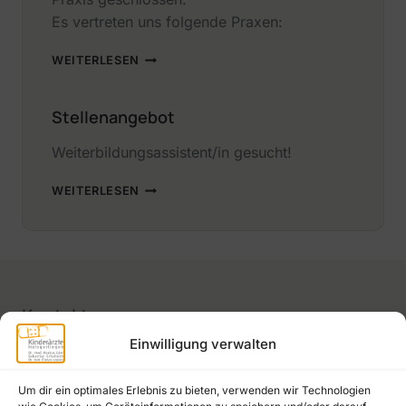
STOCKWERKEN
Es vertreten uns folgende Praxen:
URLAUBSVERTRETUNG
WEITERLESEN
Stellenangebot
Weiterbildungsassistent/in gesucht!
STELLENANGEBOT
WEITERLESEN
Kontakt
Einwilligung verwalten
Kinderärzte Holzgerlingen
Tübinger Straße 11
Um dir ein optimales Erlebnis zu bieten, verwenden wir Technologien
71088 Holzgerlingen